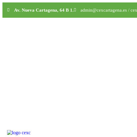
Av. Nueva Cartagena, 64 B 1.
admin@cexcartagena.es / ce