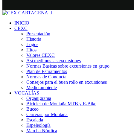
INICIO
CEXC
Presentación
Historia
Logos
Hitos
Valores CEXC
Así medimos las excursiones
Normas Básicas sobre excursiones en grupo
Plan de Estiramientos
Normas de Conducta
Consejos para el buen rollo en excursiones
Medio ambiente
VOCALÍAS
Organigrama
Bicicleta de Montaña MTB y E-Bike
Buceo
Carreras por Montaña
Escalada
Espeleología
Marcha Nórdica