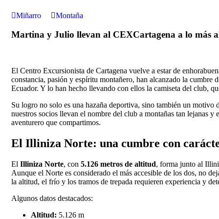
Miñarro
Montaña
Martina y Julio llevan al CEXCartagena a lo más alt
El Centro Excursionista de Cartagena vuelve a estar de enhorabuen
constancia, pasión y espíritu montañero, han alcanzado la cumbre 
Ecuador. Y lo han hecho llevando con ellos la camiseta del club, q
Su logro no solo es una hazaña deportiva, sino también un motivo 
nuestros socios llevan el nombre del club a montañas tan lejanas y 
aventurero que compartimos.
El Illiniza Norte: una cumbre con caráct
El
Illiniza Norte
, con
5.126 metros de altitud
, forma junto al Illi
Aunque el Norte es considerado el más accesible de los dos, no de
la altitud, el frío y los tramos de trepada requieren experiencia y de
Algunos datos destacados:
Altitud:
5.126 m