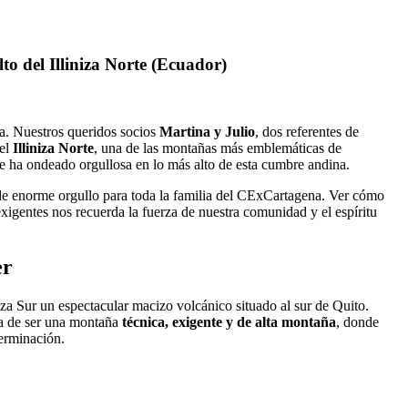
o del Illiniza Norte (Ecuador)
a. Nuestros queridos socios
Martina y Julio
, dos referentes de
del
Illiniza Norte
, una de las montañas más emblemáticas de
ue ha ondeado orgullosa en lo más alto de esta cumbre andina.
de enorme orgullo para toda la familia del CExCartagena. Ver cómo
exigentes nos recuerda la fuerza de nuestra comunidad y el espíritu
er
niza Sur un espectacular macizo volcánico situado al sur de Quito.
ja de ser una montaña
técnica, exigente y de alta montaña
, donde
terminación.