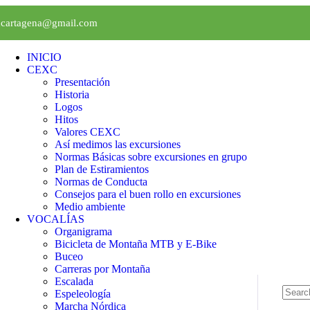
xcartagena@gmail.com
INICIO
CEXC
Presentación
Historia
Logos
Hitos
Valores CEXC
Así medimos las excursiones
Normas Básicas sobre excursiones en grupo
Plan de Estiramientos
Normas de Conducta
Consejos para el buen rollo en excursiones
Medio ambiente
VOCALÍAS
Organigrama
Bicicleta de Montaña MTB y E-Bike
Buceo
Carreras por Montaña
Escalada
Espeleología
Marcha Nórdica