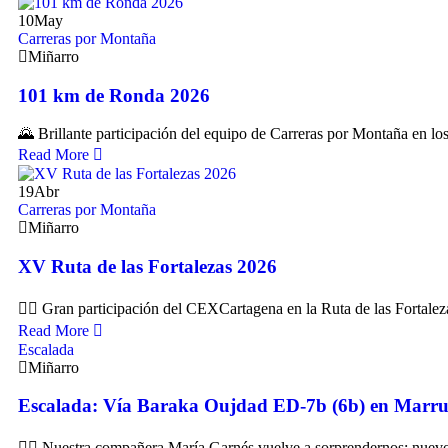
10
May
Carreras por Montaña
Miñarro
101 km de Ronda 2026
🌄 Brillante participación del equipo de Carreras por Montaña en lo
Read More
19
Abr
Carreras por Montaña
Miñarro
XV Ruta de las Fortalezas 2026
🏃‍♀️ Gran participación del CEXCartagena en la Ruta de las Fortale
Read More
Escalada
Miñarro
Escalada: Vía Baraka Oujdad ED‑7b (6b) en Marru
🧗‍♀️ Nuestra compañera María Garnés vuelve a sorprendernos: nuevo