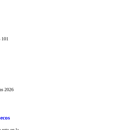
s 101
zas 2026
ecos
 reto en la