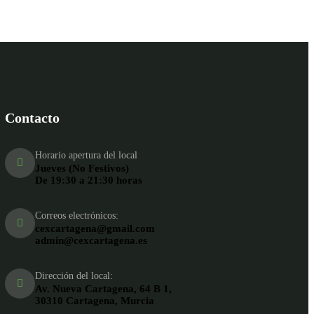
Contacto
Horario apertura del local
Jueves (No Festivos)
De 19:30 a 21:30 horas
Correos electrónicos:
cexcartagena@gmail.com
admin@cexcartagena.es
Dirección del local:
Av. Nueva Cartagena, 64 B 1,
30310 Cartagena, Murcia