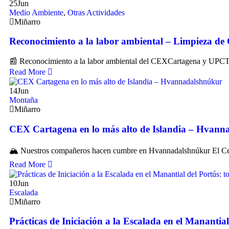
25
Jun
Medio Ambiente
,
Otras Actividades
Miñarro
Reconocimiento a la labor ambiental – Limpieza de
📰 Reconocimiento a la labor ambiental del CEXCartagena y UPCT: 
Read More
14
Jun
Montaña
Miñarro
CEX Cartagena en lo más alto de Islandia – Hvan
🏔️ Nuestros compañeros hacen cumbre en Hvannadalshnúkur El Cen
Read More
10
Jun
Escalada
Miñarro
Prácticas de Iniciación a la Escalada en el Manantial