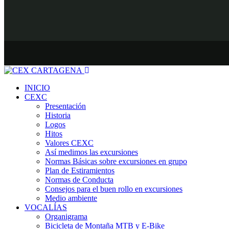
INICIO
CEXC
Presentación
Historia
Logos
Hitos
Valores CEXC
Así medimos las excursiones
Normas Básicas sobre excursiones en grupo
Plan de Estiramientos
Normas de Conducta
Consejos para el buen rollo en excursiones
Medio ambiente
VOCALÍAS
Organigrama
Bicicleta de Montaña MTB y E-Bike