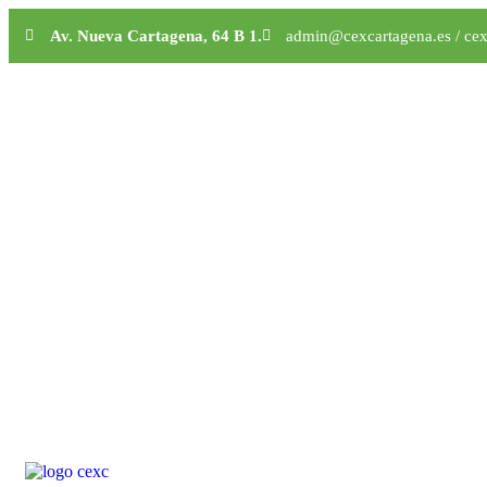
Av. Nueva Cartagena, 64 B 1.
admin@cexcartagena.es / ce