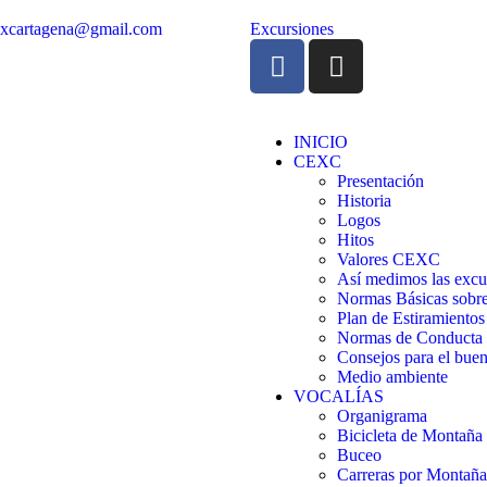
excartagena@gmail.com
Excursiones
INICIO
CEXC
Presentación
Historia
Logos
Hitos
Valores CEXC
Así medimos las excu
Normas Básicas sobre
Plan de Estiramientos
Normas de Conducta
Consejos para el buen
Medio ambiente
VOCALÍAS
Organigrama
Bicicleta de Montañ
Buceo
Carreras por Montaña