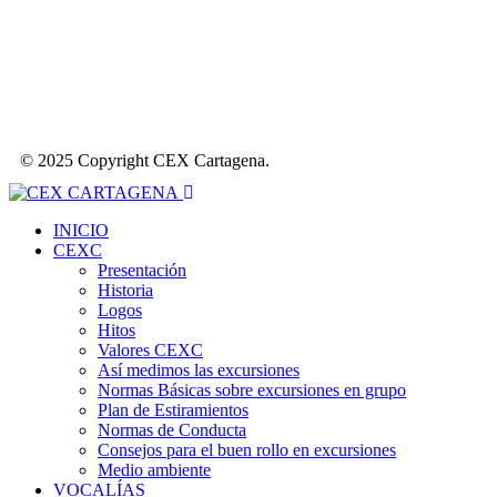
© 2025 Copyright CEX Cartagena.
INICIO
CEXC
Presentación
Historia
Logos
Hitos
Valores CEXC
Así medimos las excursiones
Normas Básicas sobre excursiones en grupo
Plan de Estiramientos
Normas de Conducta
Consejos para el buen rollo en excursiones
Medio ambiente
VOCALÍAS