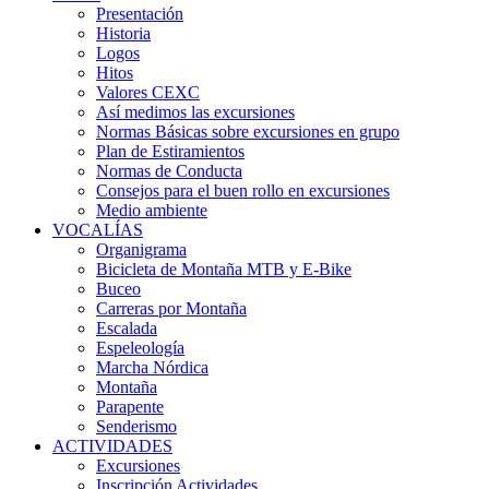
Presentación
Historia
Logos
Hitos
Valores CEXC
Así medimos las excursiones
Normas Básicas sobre excursiones en grupo
Plan de Estiramientos
Normas de Conducta
Consejos para el buen rollo en excursiones
Medio ambiente
VOCALÍAS
Organigrama
Bicicleta de Montaña MTB y E-Bike
Buceo
Carreras por Montaña
Escalada
Espeleología
Marcha Nórdica
Montaña
Parapente
Senderismo
ACTIVIDADES
Excursiones
Inscripción Actividades