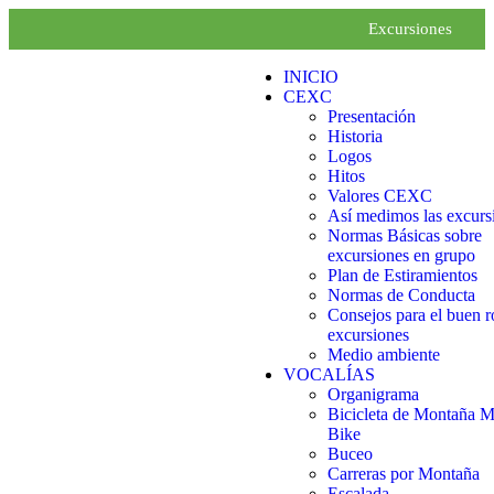
Excursiones
INICIO
CEXC
Presentación
Historia
Logos
Hitos
Valores CEXC
Así medimos las excurs
Normas Básicas sobre
excursiones en grupo
Plan de Estiramientos
Normas de Conducta
Consejos para el buen r
excursiones
Medio ambiente
VOCALÍAS
Organigrama
Bicicleta de Montaña 
Bike
Buceo
Carreras por Montaña
Escalada