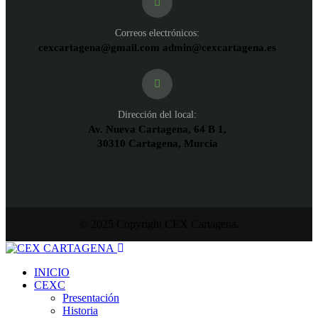
Correos electrónicos:
cexcartagena@gmail.com admin@cexcartagena.es
Dirección del local:
Av. Nueva Cartagena, 64 B 1,
30310 Cartagena, Murcia
© 2025 Copyright CEX Cartagena.
INICIO
CEXC
Presentación
Historia