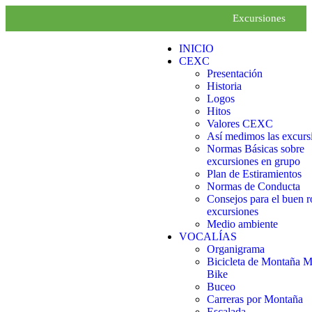
Excursiones
INICIO
CEXC
Presentación
Historia
Logos
Hitos
Valores CEXC
Así medimos las excurs
Normas Básicas sobre
excursiones en grupo
Plan de Estiramientos
Normas de Conducta
Consejos para el buen r
excursiones
Medio ambiente
VOCALÍAS
Organigrama
Bicicleta de Montaña 
Bike
Buceo
Carreras por Montaña
Escalada