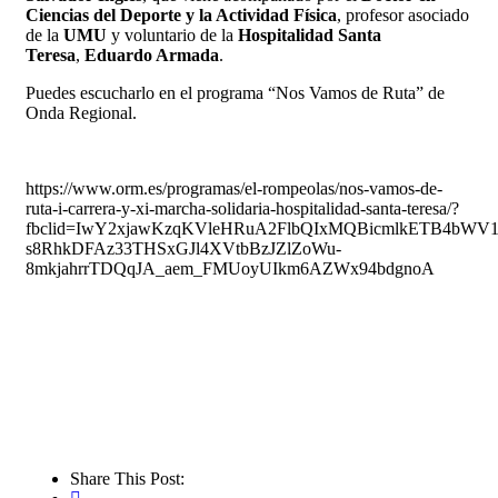
Ciencias del Deporte y la Actividad Física
, profesor asociado
de la
UMU
y voluntario de la
Hospitalidad Santa
Teresa
,
Eduardo Armada
.
Puedes escucharlo en el programa “Nos Vamos de Ruta” de
Onda Regional.
https://www.orm.es/programas/el-rompeolas/nos-vamos-de-
ruta-i-carrera-y-xi-marcha-solidaria-hospitalidad-santa-teresa/?
fbclid=IwY2xjawKzqKVleHRuA2FlbQIxMQBicmlkETB4bWV
s8RhkDFAz33THSxGJl4XVtbBzJZlZoWu-
8mkjahrrTDQqJA_aem_FMUoyUIkm6AZWx94bdgnoA
Share This Post: