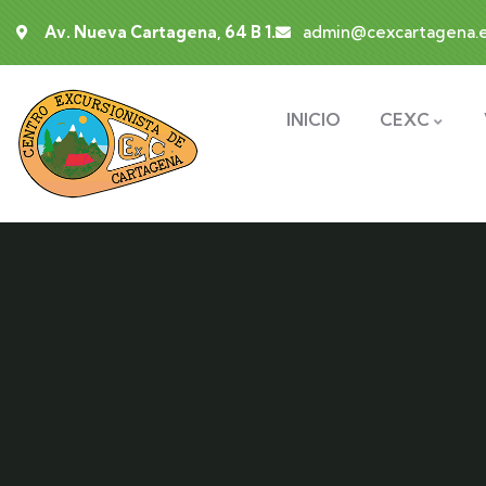
Av. Nueva Cartagena, 64 B 1.
admin@cexcartagena.e
INICIO
CEXC