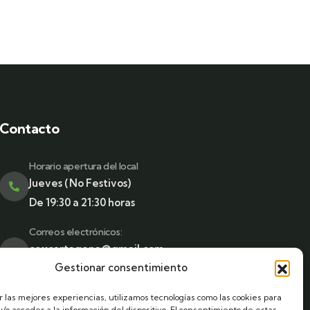
Contacto
Horario apertura del local
Jueves (No Festivos)
De 19:30 a 21:30 horas
Correos electrónicos:
cexcartagena@gmail.com
Gestionar consentimiento
admin@cexcartagena.es
Dirección del local:
r las mejores experiencias, utilizamos tecnologías como las cookies para
/o acceder a la información del dispositivo. El consentimiento de estas