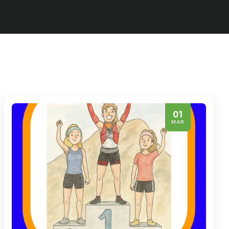
01
MAR