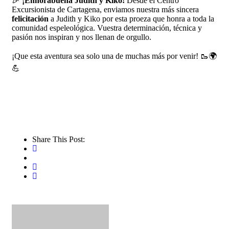
🎉
¡Enhorabuena Judith y Kiko!
Desde el Centro
Excursionista de Cartagena, enviamos nuestra más sincera
felicitación
a Judith y Kiko por esta proeza que honra a toda la
comunidad espeleológica. Vuestra determinación, técnica y
pasión nos inspiran y nos llenan de orgullo.
¡Que esta aventura sea solo una de muchas más por venir! 🥾🌍
💪
Share This Post: