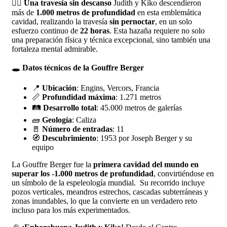
🧗‍♀️
Una travesía sin descanso
Judith y Kiko descendieron
más de
1.000 metros de profundidad
en esta emblemática
cavidad, realizando la travesía
sin pernoctar
, en un solo
esfuerzo continuo de
22 horas
. Esta hazaña requiere no solo
una preparación física y técnica excepcional, sino también una
fortaleza mental admirable.
🕳️
Datos técnicos de la Gouffre Berger
📍
Ubicación
: Engins, Vercors, Francia
📏
Profundidad máxima
: 1.271 metros
🛤️
Desarrollo total
: 45.000 metros de galerías
🧱
Geología
: Caliza
🚪
Número de entradas
: 11
🧭
Descubrimiento
: 1953 por Joseph Berger y su
equipo
La Gouffre Berger fue la
primera cavidad del mundo en
superar los -1.000 metros de profundidad
, convirtiéndose en
un símbolo de la espeleología mundial. Su recorrido incluye
pozos verticales, meandros estrechos, cascadas subterráneas y
zonas inundables, lo que la convierte en un verdadero reto
incluso para los más experimentados.