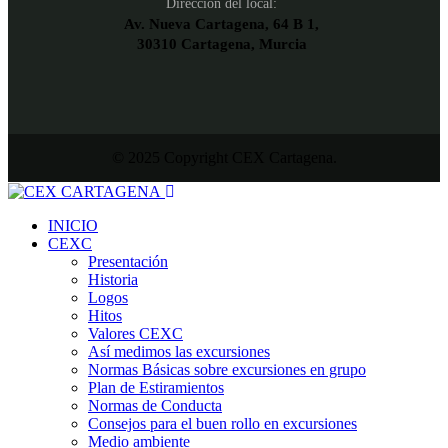
Dirección del local:
Av. Nueva Cartagena, 64 B 1,
30310 Cartagena, Murcia
© 2025 Copyright CEX Cartagena.
INICIO
CEXC
Presentación
Historia
Logos
Hitos
Valores CEXC
Así medimos las excursiones
Normas Básicas sobre excursiones en grupo
Plan de Estiramientos
Normas de Conducta
Consejos para el buen rollo en excursiones
Medio ambiente