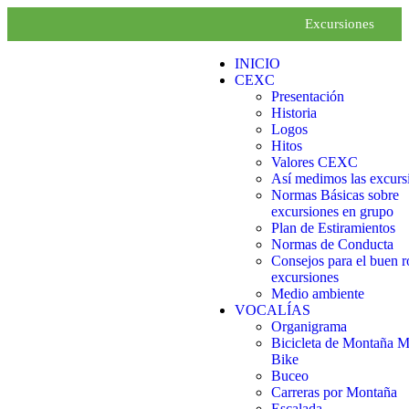
Excursiones
INICIO
CEXC
Presentación
Historia
Logos
Hitos
Valores CEXC
Así medimos las excurs
Normas Básicas sobre
excursiones en grupo
Plan de Estiramientos
Normas de Conducta
Consejos para el buen r
excursiones
Medio ambiente
VOCALÍAS
Organigrama
Bicicleta de Montaña 
Bike
Buceo
Carreras por Montaña
Escalada