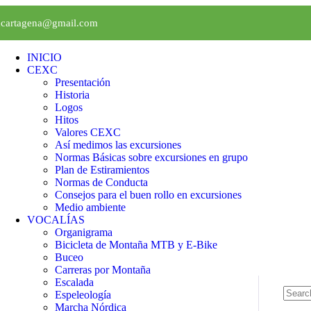
xcartagena@gmail.com
INICIO
CEXC
Presentación
Historia
Logos
Hitos
Valores CEXC
Así medimos las excursiones
Normas Básicas sobre excursiones en grupo
Plan de Estiramientos
Normas de Conducta
Consejos para el buen rollo en excursiones
Medio ambiente
VOCALÍAS
Organigrama
Bicicleta de Montaña MTB y E-Bike
Buceo
Carreras por Montaña
Escalada
Espeleología
Marcha Nórdica