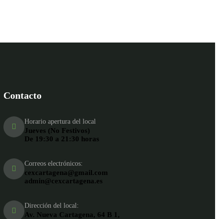
Contacto
Horario apertura del local
Jueves (No Festivos)
De 19:30 a 21:30 horas
Correos electrónicos:
cexcartagena@gmail.com
admin@cexcartagena.es
Dirección del local:
Av. Nueva Cartagena, 64 B 1,