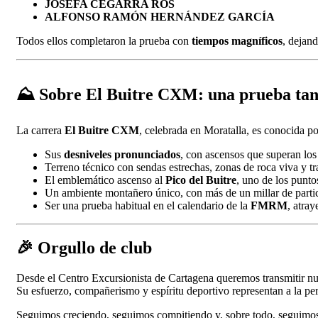
JOSEFA CEGARRA ROS
ALFONSO RAMÓN HERNÁNDEZ GARCÍA
Todos ellos completaron la prueba con
tiempos magníficos
, dejan
⛰️
Sobre El Buitre CXM: una prueba tan
La carrera
El Buitre CXM
, celebrada en Moratalla, es conocida po
Sus
desniveles pronunciados
, con ascensos que superan lo
Terreno técnico con sendas estrechas, zonas de roca viva y tra
El emblemático ascenso al
Pico del Buitre
, uno de los punto
Un ambiente montañero único, con más de un millar de partic
Ser una prueba habitual en el calendario de la
FMRM
, atray
🎉
Orgullo de club
Desde el Centro Excursionista de Cartagena queremos transmitir n
Su esfuerzo, compañerismo y espíritu deportivo representan a la per
Seguimos creciendo, seguimos compitiendo y, sobre todo, seguimos