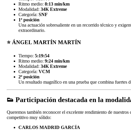
Ritmo medio:
8:13 min/km
Modalidad:
34K Extreme
Categoría:
SNF
1ª posición
Una actuación sobresaliente en un recorrido técnico y exigen
extraordinario.
⭐
ÁNGEL MARTÍN MARTÍN
Tiempo:
5:19:54
Ritmo medio:
9:24 min/km
Modalidad:
34K Extreme
Categoría:
VCM
2ª posición
Un resultado magnífico en una prueba que combina fuertes d
👟
Participación destacada en la modali
Queremos también reconocer el excelente rendimiento de nuestros 
competitivo muy sólido:
CARLOS MADRID GARCÍA