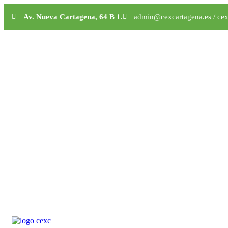
Av. Nueva Cartagena, 64 B 1.
admin@cexcartagena.es / ce