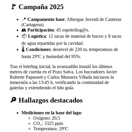
🚩 Campaña 2025
📍
Campamento base
: Albergue Juvenil de Canteras
(Cartagena).
👥
Participación
: 45 espeleólog@s.
📦
Logística
: 12 sacas de material de buceo y 8 sacas
de agua repartidas por la cavidad.
🌡️
Condiciones
: desnivel de 220 m, temperaturas de
hasta 29ºC y humedad del 95%.
Tras el briefing inicial, la avanzadilla instaló los últimos
metros de cuerda en el Pozo Salva. Los buceadores Javier
Ruberte Papasseit y Carlos Munuera Villada iniciaron la
inmersión a las 13:45 h, verificando la continuidad de
galerías y extendiendo el hilo guía.
🔎 Hallazgos destacados
Mediciones en la base del lago
:
Oxígeno: 20,5
CO₂: 3325 ppm
Temperatura: 29ºC