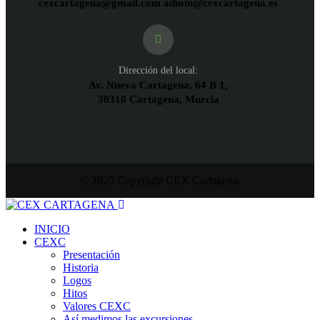
cexcartagena@gmail.com admin@cexcartagena.es
Dirección del local:
Av. Nueva Cartagena, 64 B 1,
30310 Cartagena, Murcia
© 2025 Copyright CEX Cartagena.
INICIO
CEXC
Presentación
Historia
Logos
Hitos
Valores CEXC
Así medimos las excursiones