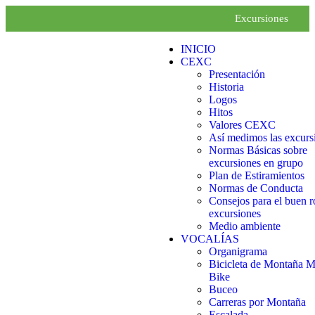
Excursiones
INICIO
CEXC
Presentación
Historia
Logos
Hitos
Valores CEXC
Así medimos las excurs
Normas Básicas sobre
excursiones en grupo
Plan de Estiramientos
Normas de Conducta
Consejos para el buen r
excursiones
Medio ambiente
VOCALÍAS
Organigrama
Bicicleta de Montaña 
Bike
Buceo
Carreras por Montaña
Escalada