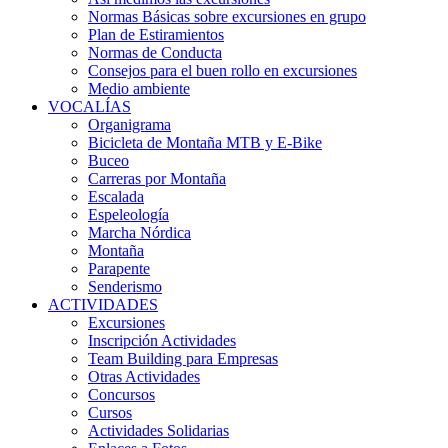
Normas Básicas sobre excursiones en grupo
Plan de Estiramientos
Normas de Conducta
Consejos para el buen rollo en excursiones
Medio ambiente
VOCALÍAS
Organigrama
Bicicleta de Montaña MTB y E-Bike
Buceo
Carreras por Montaña
Escalada
Espeleología
Marcha Nórdica
Montaña
Parapente
Senderismo
ACTIVIDADES
Excursiones
Inscripción Actividades
Team Building para Empresas
Otras Actividades
Concursos
Cursos
Actividades Solidarias