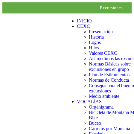
Excursiones
INICIO
CEXC
Presentación
Historia
Logos
Hitos
Valores CEXC
Así medimos las excurs
Normas Básicas sobre
excursiones en grupo
Plan de Estiramientos
Normas de Conducta
Consejos para el buen r
excursiones
Medio ambiente
VOCALÍAS
Organigrama
Bicicleta de Montaña 
Bike
Buceo
Carreras por Montaña
Escalada