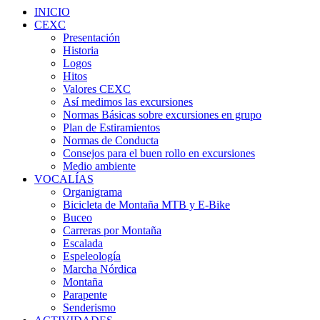
INICIO
CEXC
Presentación
Historia
Logos
Hitos
Valores CEXC
Así medimos las excursiones
Normas Básicas sobre excursiones en grupo
Plan de Estiramientos
Normas de Conducta
Consejos para el buen rollo en excursiones
Medio ambiente
VOCALÍAS
Organigrama
Bicicleta de Montaña MTB y E-Bike
Buceo
Carreras por Montaña
Escalada
Espeleología
Marcha Nórdica
Montaña
Parapente
Senderismo