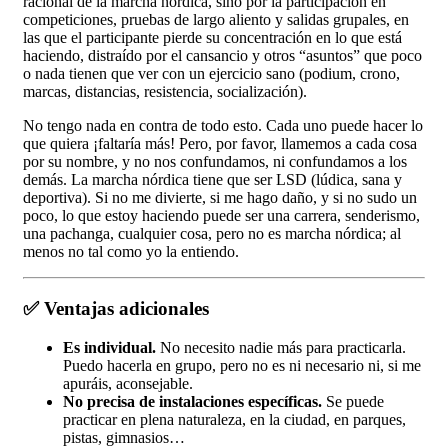
racional de la marcha nórdica, sino por la participación en
competiciones, pruebas de largo aliento y salidas grupales, en
las que el participante pierde su concentración en lo que está
haciendo, distraído por el cansancio y otros “asuntos” que poco
o nada tienen que ver con un ejercicio sano (podium, crono,
marcas, distancias, resistencia, socialización).
No tengo nada en contra de todo esto. Cada uno puede hacer lo
que quiera ¡faltaría más! Pero, por favor, llamemos a cada cosa
por su nombre, y no nos confundamos, ni confundamos a los
demás. La marcha nórdica tiene que ser LSD (lúdica, sana y
deportiva). Si no me divierte, si me hago daño, y si no sudo un
poco, lo que estoy haciendo puede ser una carrera, senderismo,
una pachanga, cualquier cosa, pero no es marcha nórdica; al
menos no tal como yo la entiendo.
✅ Ventajas adicionales
Es individual.
No necesito nadie más para practicarla.
Puedo hacerla en grupo, pero no es ni necesario ni, si me
apuráis, aconsejable.
No precisa de instalaciones específicas.
Se puede
practicar en plena naturaleza, en la ciudad, en parques,
pistas, gimnasios…