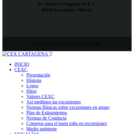
Av. Nueva Cartagena, 64 B 1,
30310 Cartagena, Murcia
© 2025 Copyright CEX Cartagena.
INICIO
CEXC
Presentación
Historia
Logos
Hitos
Valores CEXC
Así medimos las excursiones
Normas Básicas sobre excursiones en grupo
Plan de Estiramientos
Normas de Conducta
Consejos para el buen rollo en excursiones
Medio ambiente