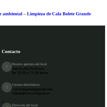
r ambiental – Limpieza de Cala Bolete Grande
Contacto
Horario apertura del local
Jueves (No Festivos)
De 19:30 a 21:30 horas
Correos electrónicos:
cexcartagena@gmail.com
admin@cexcartagena.es
Dirección del local: