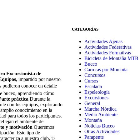
CATEGORÍAS
Actividades Ajenas
Actividades Federativas
Actividades Formativas
Bicicleta de Montaña MTB
Buceo
Carreras por Montaña
ro Excursionista de
Concursos
Equipos
, impartido por nuestro
Cursos
s pudieron conocer en detalle
Escalada
Espeleología
 de buceo, aprendiendo cómo
Excursiones
Parte práctica
Durante la
General
ente con los equipos, explorando
Marcha Nórdica
u amplio conocimiento en la
Medio Ambiente
dad para todos los participantes.
Montaña
eflejan el ambiente de
Noticias Buceo
to y motivación
Queremos
Otras Actividades
cipación. Este tipo de
Parapente
caracteriza a nuestro club. ✨