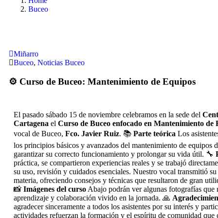
Home
Buceo
Miñarro
Buceo
,
Noticias Buceo
⚙️ Curso de Buceo: Mantenimiento de Equipos
El pasado sábado 15 de noviembre celebramos en la sede del
Cent
Cartagena
el
Curso de Buceo enfocado en Mantenimiento de 
vocal de Buceo,
Fco. Javier Ruiz
. 📚
Parte teórica
Los asistente
los principios básicos y avanzados del mantenimiento de equipos
garantizar su correcto funcionamiento y prolongar su vida útil. 🔧
práctica, se compartieron experiencias reales y se trabajó directam
su uso, revisión y cuidados esenciales. Nuestro vocal transmitió s
materia, ofreciendo consejos y técnicas que resultaron de gran utili
📸
Imágenes del curso
Abajo podrán ver algunas fotografías que r
aprendizaje y colaboración vivido en la jornada. 🙏
Agradecimien
agradecer sinceramente a todos los asistentes por su interés y parti
actividades refuerzan la formación y el espíritu de comunidad que 