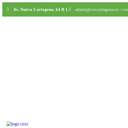
Av. Nueva Cartagena, 64 B 1.
admin@cexcartagena.es / ce