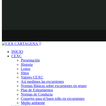
INICIO
CEXC
Presentación
Historia
Logos
Hitos
Valores CEXC
Así medimos las excursiones
Normas Básicas sobre excursiones en grupo
Plan de Estiramientos
Normas de Conducta
Consejos para el buen rollo en excursiones
Medio ambiente