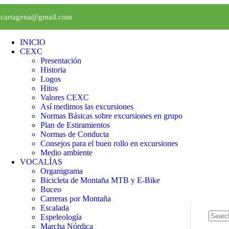
xcartagena@gmail.com
INICIO
CEXC
Presentación
Historia
Logos
Hitos
Valores CEXC
Así medimos las excursiones
Normas Básicas sobre excursiones en grupo
Plan de Estiramientos
Normas de Conducta
Consejos para el buen rollo en excursiones
Medio ambiente
VOCALÍAS
Organigrama
Bicicleta de Montaña MTB y E-Bike
Buceo
Carreras por Montaña
Escalada
Espeleología
Marcha Nórdica