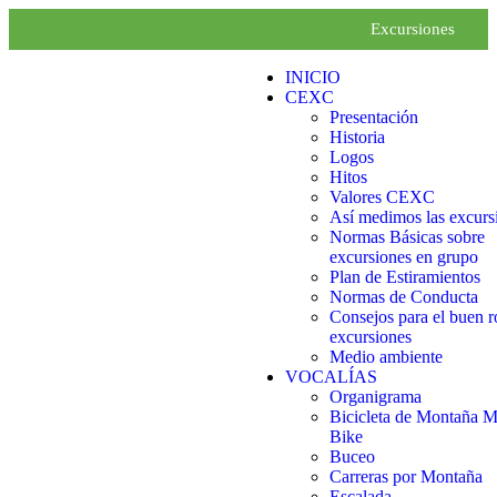
Excursiones
INICIO
CEXC
Presentación
Historia
Logos
Hitos
Valores CEXC
Así medimos las excurs
Normas Básicas sobre
excursiones en grupo
Plan de Estiramientos
Normas de Conducta
Consejos para el buen r
excursiones
Medio ambiente
VOCALÍAS
Organigrama
Bicicleta de Montaña 
Bike
Buceo
Carreras por Montaña
Escalada