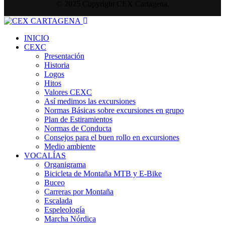
© 2025 Copyright CEX Cartagena.
INICIO
CEXC
Presentación
Historia
Logos
Hitos
Valores CEXC
Así medimos las excursiones
Normas Básicas sobre excursiones en grupo
Plan de Estiramientos
Normas de Conducta
Consejos para el buen rollo en excursiones
Medio ambiente
VOCALÍAS
Organigrama
Bicicleta de Montaña MTB y E-Bike
Buceo
Carreras por Montaña
Escalada
Espeleología
Marcha Nórdica