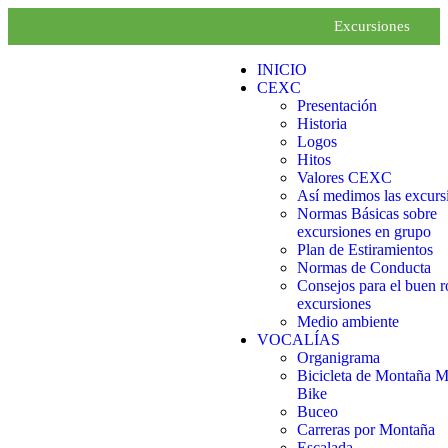
Excursiones
INICIO
CEXC
Presentación
Historia
Logos
Hitos
Valores CEXC
Así medimos las excurs
Normas Básicas sobre
excursiones en grupo
Plan de Estiramientos
Normas de Conducta
Consejos para el buen r
excursiones
Medio ambiente
VOCALÍAS
Organigrama
Bicicleta de Montaña 
Bike
Buceo
Carreras por Montaña
Escalada