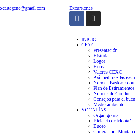
excartagena@gmail.com
Excursiones
INICIO
CEXC
Presentación
Historia
Logos
Hitos
Valores CEXC
Así medimos las excu
Normas Básicas sobre
Plan de Estiramientos
Normas de Conducta
Consejos para el buen
Medio ambiente
VOCALÍAS
Organigrama
Bicicleta de Montañ
Buceo
Carreras por Montaña