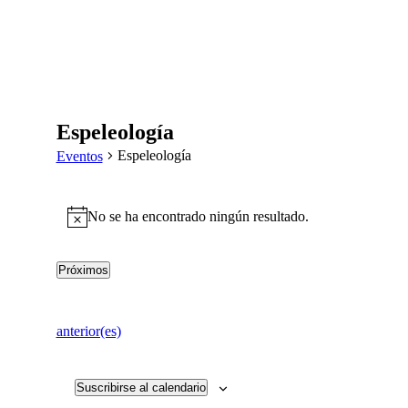
Espeleología
Espeleología
Eventos
No se ha encontrado ningún resultado.
Aviso
Próximos
Selecciona
la
fecha.
Eventos
anterior(es)
Suscribirse al calendario