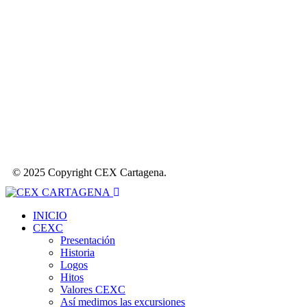
© 2025 Copyright CEX Cartagena.
INICIO
CEXC
Presentación
Historia
Logos
Hitos
Valores CEXC
Así medimos las excursiones